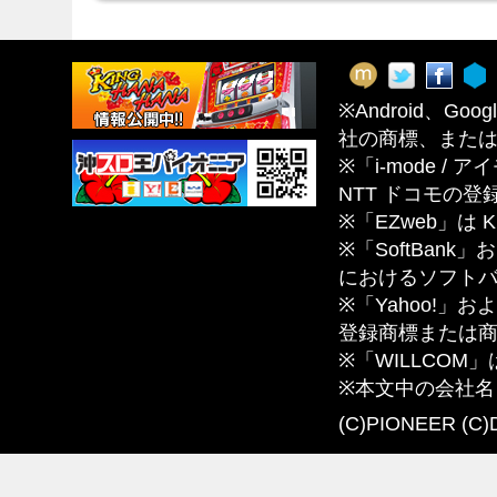
※Android、Goog
社の商標、また
※「i-mode /
NTT ドコモの登
※「EZweb」は
※「SoftBa
におけるソフト
※「Yahoo!」およ
登録商標または
※「WILLCO
※本文中の会社
(C)PIONEER (C