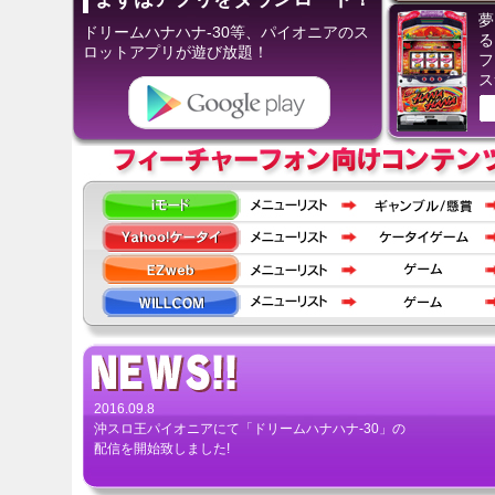
夢
ドリームハナハナ-30等、パイオニアのス
る
ロットアプリが遊び放題！
フ
ス
2016.09.8
沖スロ王パイオニアにて「ドリームハナハナ-30」の
配信を開始致しました!