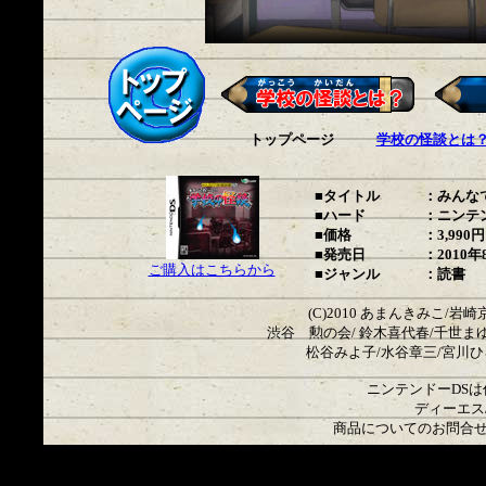
トップページ
学校の怪談とは
■タイトル
：みんな
■ハード
：ニンテ
■価格
：3,99
■発売日
：2010年
ご購入はこちらから
■ジャンル
：読書
(C)2010 あまんきみこ/岩
渋谷 勲の会/ 鈴木喜代春/千世ま
松谷みよ子/水谷章三/宮川ひ
ニンテンドーDS
ディーエス
商品についてのお問合