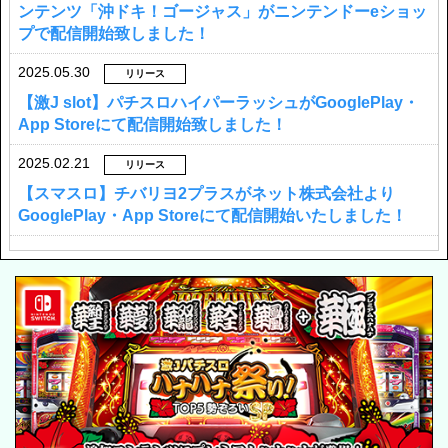
ンテンツ「沖ドキ！ゴージャス」がニンテンドーeショッ
プで配信開始致しました！
2025.05.30
リリース
【激J slot】パチスロハイパーラッシュがGooglePlay・
App Storeにて配信開始致しました！
2025.02.21
リリース
【スマスロ】チバリヨ2プラスがネット株式会社より
GooglePlay・App Storeにて配信開始いたしました！