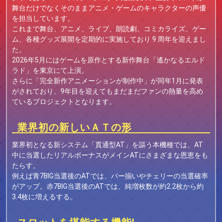
舞台だけでなくそのままアニメ・ゲームのキャラクターの声優
を担当しています。
これまで舞台、アニメ、ライブ、朗読劇、コミカライズ、ゲー
ム、各種グッズ展開を定期的に実施しており 9 周年を迎えまし
た。
2026年5月にはゲームを原作とする新作舞台「遙かなるエルド
ラド」を東京にて上演。
さらに「完全新作アニメーションが制作中」が同年1月に発表
がされており、9年目を迎えてもまだまだファンの熱量を高め
ているプロジェクトとなります。
業界初の新しいＡＴの形
業界初となる新システム「貫通型AT」を謳う本機種では、AT
中に当選したリアルボーナスがメインATにさまざまな恩恵をも
たらす。
例えば青7BIG当選後のATでは、バー揃いやチェリーの当選確率
がアップ。赤7BIG当選後のATでは、純増枚数が約2.2枚から約
3.4枚に増えるする。