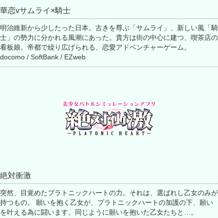
華恋vサムライ×騎士
明治維新から少したった日本。古きを尊ぶ「サムライ」、新しい風「騎
士」の勢力に分かれる風潮にあった。貴方は街の中心に建つ、喫茶店の
看板娘。帝都で繰り広げられる、恋愛アドベンチャーゲーム。
docomo / SoftBank / EZweb
絶対衝激
突然、目覚めたプラトニックハートの力。それは、選ばれし乙女のみが
持つもの。 願いを抱く乙女が、プラトニックハートの加護の下、願い
を叶える為に闘います。同じように願いを抱いた乙女たちと…。