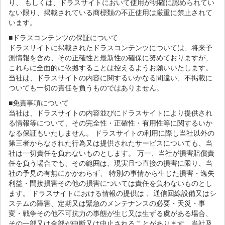
り、 もしくは、ドラスサイトにおいて使用が明確に認められてい
ない限り、掲載されている商標類の不正使用は厳重に禁止されて
います。
■ドラスコンテンツの保証について
ドラスサイトに掲載されたドラスコンテンツについては、将来予
測情報を含め、その正確性と最新性の確保に努めておりますが、
これらに全面的に依拠することは控えるようお願いいたします。
当社は、ドラスサイトの内容に関するいかなる間違い、不掲載に
ついても一切の責任を負うものではありません。
■免責事項について
当社は、ドラスサイトの内容並びにドラスサイトにより提供され
る情報等について、その完全性・正確性・有用性等に関するいか
なる保証もいたしません。 ドラスサイトの利用に際し当社以外の
第三者からなされた行為又は提供されたサービスについても、当
社は一切責任を負わないものとします。 万一、当社が損害賠償責
任を負う場合でも、その範囲は、現実且つ直接の損害に限り、当
社の予見の有無にかかわらず、 特別の事情から生じた損害・逸失
利益・間接損害その他の損害については責任を負わないものとし
ます。 ドラスサイトにおける情報の提供は 、通信回線設備又はシ
ステムの障害、定期又は緊急のメンテナンスの必要・天災・事
変・戦争その他不可抗力の事態が生じ又は生ずる虞がある場合、
その一部又は全部が中断又は中止されることがあります。当社及