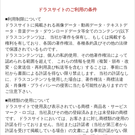
ドラスサイトのご利用の条件
■利用制限について
ドラスサイトに掲載される画像データ・動画データ・テキストデ
ータ・音楽データ・ダウンロードデータ等全てのコンテンツ(以下
ドラスコンテンツ)は、 当社が著作を保有し、もしくは掲載する
権利を有しており、各国の著作権法、各種条約及びその他の法律
で保護されているものです。
ドラスコンテンツは、個人の私的使用、その他著作権法によって
認められる範囲を超えて、 これらの情報を使用（複製・頒布・改
変・公衆送信・再利用及び転送等を含む）することは、事前に当
社から書面による許諾を得ない限り禁止します。 当社の許諾なし
に、ドラスコンテンツを使用した場合は、著作権法・商標法違
反・肖像権・プライバシーの侵害に当たる可能性がありますので
ご注意下さい。
■商標類の使用について
ドラスサイトで使用及び表示されている商標・商品名・サービス
マーク・ロゴは、当社及びその他の登録済みまたは未登録の商標
です。 ドラスサイトにおいては、お客さまに対し商標類の使用の
許諾を行っておりません。当社または許諾者（当社が第三者から
許諾を受けて掲載している場合）の文書による事前許諾がない限